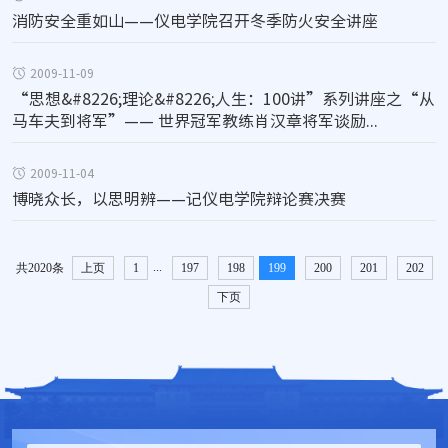
消防安全重如山——仪电学院召开冬季防火安全讲座
2009-11-09
“思想&#8226;理论&#8226;人生：100讲”系列讲座之“从
马车夫到将军”—— 世界冠军教练肖汉章将军谈励...
2009-11-04
博晓众长，以思明辨——记仪电学院辩论赛决赛
...
共2020条
上页
1
197
198
199
200
201
202
下页