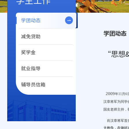
学生工作
学团动态
学团动态
减免贷助
奖学金
“思想&
就业指导
辅导员信箱
2009
年11月6
汉章将军为同学
国友老师主持，
肖汉章将军首先
大抱负，在做好