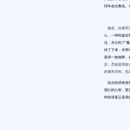
同年改任教练。
随后，肖将军深
心，一种民族自
伍，并分到了“
持了下来，并用
获得一枚铜牌，在
后，乔波是用血
的艰辛历程，也
此次的讲座使朝
我们的心智，更
样的讲座正是我
仪器科