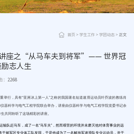
首页
>
学生工作
>
学团动态
>
正文
”系列讲座之“从马车夫到将军”—— 世界冠
谈励志人生
击：
2268
隆重举行，
具有“亚洲冰上第一人”之称的我国著名短道速滑运动员叶乔波的教练肖
和仪器科学与电气工程学院联合举办，讲座由仪器科学与电气工程学院党委书记余
学生共同聆听了这场精彩的讲座。
处运输队赶马车，成了一名“马车夫”，然而艰苦的环境并未磨灭他对体育事业的远
长终于被军区专业体工队发现，于是他成为了一名解放军速滑队专业运动员，并于