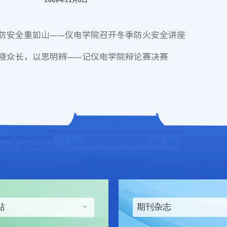
009
年11月8日
防安全重如山——仪电学院召开冬季防火安全讲座
晓众长，以思明辨——记仪电学院辩论赛决赛
站
期刊杂志