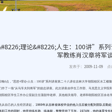
#8226;理论&#8226;人生：100讲
军教练肖汉章将军
发表于：
2009-11-09
点
日
晚6点，“思想•理论•人生：
100讲”系列讲座第二十八讲在吉林大学朝阳校区水工楼
们作了一场“从马车夫到将军”的励志讲座。此次讲座由学生工作部、马克思主义学院
朝阳校区学生工作办公室副主任
蒲韶华老师、其他
相关领导、老师和朝阳校区百余名
从自己的人生经历讲起，
1969年从吉林省体校毕业的他入伍后被分配到部队后勤
本职工作的同时，他坚持练长跑、练体能，整整坚持了五年。1974年，他的体育专