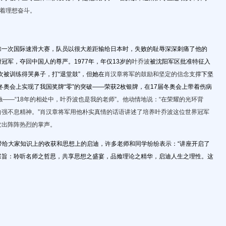
着理想奋斗。
加
一次国际速滑大赛，队员以很大差距输给日本时，失败的耻辱深深刺痛了他的
军，夺回中国人的尊严。1977年，年仅13岁的
叶乔波
被沈阳军区批准特征入
次被训练得哭鼻子，打“退堂鼓”，但她在
肖汉章将军的鼓励和坚定的信念支撑
下坚
奥会上实现了我国奖牌“零”的突破——荣获2枚银牌，在17届冬奥会上带着伤病
触——“18年的相处中，叶乔波也是我的老师”。他动情地说：“在荣耀的光环背
强不息精神。”
肖
汉章
将军用他朴实真情的话语讲述了培养叶乔波这位世界冠军
发出阵阵热烈的掌声。
带给大家知识上的收获和思想上的启迪，许多老师和同学纷纷表示：“讲座开启了
宗旨：聆听名师之哲思，共享思想之盛宴，品飨理论之精华，启迪人生之理性。这