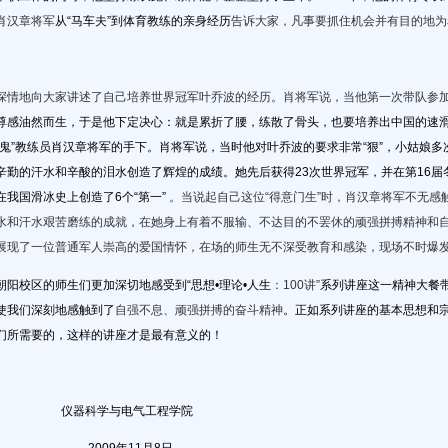
肖汉章将军
从“马车夫”到体育教练的亲身经历
告诉大家，凡事要抓住机会并有目的地为
情地向大家讲述了自己培养世界冠军叶乔波的经历。肖将军
说，当他第一次带队参
尊感油然而生，于是他下定决心：就是累折了腰，练散了骨头，也要培养出中国的速滑冠
魔鬼”教练员肖汉章将军的手下。肖将军说，当时他对叶乔波的要求非常“狠”，小姑娘多
辛勤的汗水和辛酸的泪水创造了辉煌的成绩。她先后获得23次世界冠军，并在第16届冬
我国滑冰史上创造了6个“第一”
。
当说起自己这位“得意门生”时，肖汉章将军不无感
水和汗水艰苦磨练的成就，在她身上有着不服输、不达目的不罢休的顽强拼搏精神和自
展现了一位普通军人崇高的爱国情怀，在场的师生无不深受教育和感染，现场不时爆
阳校区的师生们更加深切地感受到“思想•理论•人生
：100讲”
系列讲座这一精神大餐
使我们深刻地感触到了
自强不息、顽强拼搏的奋斗精神
。正如系列讲座的基本思想和
们所需要的，这样的讲座才是最有意义的！
学与电气工程学院