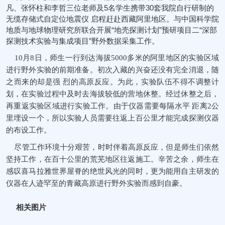
凡、张怀柱和李哲三位老师及5名学生携带30套我院自行研制的
无缆存储式自定位地震仪 启程赶赴西藏阿里地区。与中国科学院
地质与地球物理研究所联合开展“地壳探测计划”预研项目二“深部
探测技术实验与集成项目”野外数据采集工作。
10月8日，师生一行到达海拔5000多米的阿里地区的实验区域
进行野外实验的前期准备。初次入藏的兴奋还没有完全消退，随
之而来的却是强 烈的高原反应。为此，实验队伍不得不调整计
划，在实验过程中及时去海拔较低的营地休整。经过休整之后，
再重返实验区域进行实验工作。由于仪器需要每隔水平 距离2公
里埋设一个，所以实验人员需要往返上百公里才能完成探测仪器
的布设工作。
尽管工作环境十分艰苦，时时伴着高原反应，但是师生们依然
坚持工作，在百十公里的荒芜地区往返施工。辛苦之余，师生在
感叹喜马拉雅世界屋脊的绝世风光的同时，更为能用自主研发的
仪器在人迹罕至的青藏高原进行野外实验而感到自豪。
相关图片