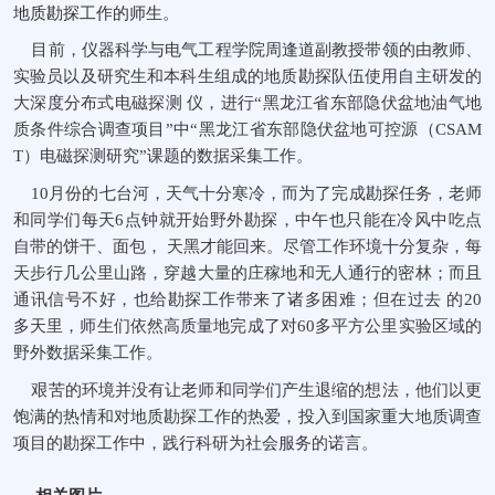
地质勘探工作的师生。
目前，仪器科学与电气工程学院周逢道副教授带领的由教师、
实验员以及研究生和本科生组成的地质勘探队伍使用自主研发的
大深度分布式电磁探测 仪，进行“黑龙江省东部隐伏盆地油气地
质条件综合调查项目”中“黑龙江省东部隐伏盆地可控源（CSAM
T）电磁探测研究”课题的数据采集工作。
10月份的七台河，天气十分寒冷，而为了完成勘探任务，老师
和同学们每天6点钟就开始野外勘探，中午也只能在冷风中吃点
自带的饼干、面包， 天黑才能回来。尽管工作环境十分复杂，每
天步行几公里山路，穿越大量的庄稼地和无人通行的密林；而且
通讯信号不好，也给勘探工作带来了诸多困难；但在过去 的20
多天里，师生们依然高质量地完成了对60多平方公里实验区域的
野外数据采集工作。
艰苦的环境并没有让老师和同学们产生退缩的想法，他们以更
饱满的热情和对地质勘探工作的热爱，投入到国家重大地质调查
项目的勘探工作中，践行科研为社会服务的诺言。