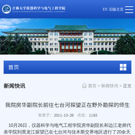
EN
旧版主页
首页
新闻快讯
首页
>
新闻快讯
>
正文
我院房华副院长前往七台河探望正在野外勘探的师生
发表于：
2011-10-28
点击：
1183
10月26日，仪器科学与电气工程学院房华副院长和边江老师代
表学院到黑龙江探望已在七台河与佳木斯交界地区进行了20余天