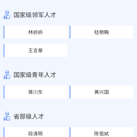
国家级领军人才
林婷婷
嵇艳鞠
王言章
国家级青年人才
蒋川东
黄兴国
省部级人才
段清明
陈祖斌