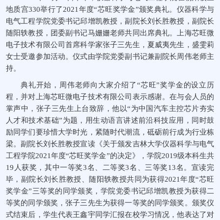
地质宫330举行了2021年度“芯旺奖学金”颁奖典礼。仪器科学与
电气工程学院党委书记邱增凯教授，副院长刘长胜教授，副院长
随阳轶教授，团委副书记马姗姗老师共同出席典礼。上海芯旺微
电子技术有限公司首席科学家张子三先生，夏威夷先生，盛雯莉
女士受邀参加活动。仪式由学院党委副书记兼副院长周伟老师主
持。
典礼开始，周伟老师向大家介绍了“芯旺”奖学金的设立历
程，并对上海芯旺微电子技术有限公司表示感谢。在与会人员的
掌声中，张子三先生上台致辞，他以“为中国汽车主控芯片夯实
人才和技术基础”为题，用生动语言讲述前沿科技应用，同时鼓
励同学们要珍惜大学时光，紧随时代潮流，砥砺前行成为行业栋
梁。副院长刘长胜教授宣读《关于颁发吉林大学仪器科学与电气
工程学院2021年度“芯旺奖学金”的决定》，学院2019级本科生共
19人获奖，其中一等奖3名、二等奖3名、三等奖13名。宣读完
毕，副院长刘长胜教授、随阳轶教授共同为获得2021年度“芯旺
奖学金”三等奖的同学颁奖，学院党委书记邱增凯教授为获得二
等奖的同学颁奖，张子三先生为获得一等奖的同学颁奖。颁奖仪
式结束后，学生代表王鑫宇同学汇报在校学习情况，他表达了对