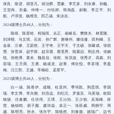
保良、柴进、胡亚凡、胡治辉、贾豪、李艺多、刘永康、孙巍、
王贺冉、衣淼、仲维一、付钰婷、韩旭磊、郝毅、李正平、刘
航、卢淳强、杨维浩、田乙涵、朱泳吉。
2024级博士共48人，分别为：
陈靖、陈星铨、程瑞琪、丛正、崔崚岳、樊轶夫、林景隆、
刘泽楷、马文琪、石岩、孙广辉、唐继州、滕佳篷、田利峰、王
金泉、汪睿、王蔚然、王宇奇、王宇天、于文硕、张啸成、张煊
赟、张雪涛、赵宇祺、赵宗晨、蔡竟男、陈翼喆、荆志伟、张婉
悦、张艳博、黄未、魏昌信、张程、张洪波、张秀才、高炼、刘
宸瑞、王天雨、王勇、杨成龙、赵青、傅欣悦、李若瑾、李盈
翰、汪江胜、王越、常楠崧、孟星宇。
2025级博士共48人，分别为：
白一涵、陈香伊、成顺、杜亚州、季筠凯、荆思琪、李国
瑞、李文博、李兴溯、刘浩远、刘纪元、罗嘉宾、马英瑞、欧阳
铭骏、任春鹏、任洪伟、王璞、王沁怡、王少勃、吴旭峰、薛
莹、杨锦晗、易子颜、虞诗焱、袁正一、张跃威、周桐宇、周
越、陈明亮、孙永、张兴宇、陈镜然、刘春旗、姚瑞广、边书