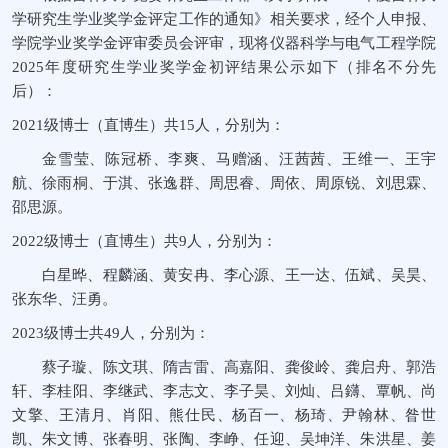
学研究生学业奖学金评定工作的通知》相关要求，经个人申报、
学院学业奖学金评审委员会评审，现将仪器科学与电气工程学院
2025年度研究生学业奖学金初评结果公示如下（排名不分先
后）：
2021级博士（直博生）共15人，分别为：
金雪莹、陈冠桥、李爽、马赠涵、汪茜茜、王维一、王宇
航、徐雨桐、于淇、张逸群、周思睿、周依、周原锐、刘思霖、
邵思源。
2022级博士（直博生）共9人，分别为：
白星晔、程麟涵、黄安冉、李心源、王一达、伍斌、吴昊、
张东华、汪勇。
2023级博士共49人，分别为：
蔡子璇、陈文琪、隋吉雷、高嘉阳、龚俊岭、龚启舟、郭浩
轩、李桂阳、李继武、李志文、李子昊、刘灿、吕鑮、覃帆、尚
文擎、王清月、肖阳、熊仕民、杨百一、杨琦、尹翰林、昝世
凯、朱文博、张春明、张陶、李峥、任迎、吴坤洋、朱洪星、姜