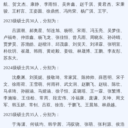
航、贺文杰、康静、李雨恒、吴奔鑫、赵千淇、黄君杰、宋秉
骏、王籽言、王姿圆、徐鼎然、冯尚荣、杨广淇、王宇。
2023级硕士共30人，分别为：
吕源潮、郝奥星、邹连旭、杨明、宋雨、冯玉亮、吴梦佳、
卢福奇、仲崇鑫、杨飞龙、张佳恒、曾凡雨、周晓东、孙诗晴、
贾梦昊、苏渤皓、赵楷沣、邱茂森、刘笑天、刘泽霖、张明宣、
朴欣玥、崔晟、韩雨、黄屹毅、姜锐、林晟博、王鹏、李友彤、
苏东大。
2024级硕士共36人，分别为：
沈桑渊、刘英妮、接敬琦、常家萁、陈帅帅、薛恩明、宋子
文、徐雨荷、王雪萌、何雨祥、武文润、赵鹏飞、赵锐、陈壮、
马卓琦、孙丽涵、马婧涵、徐子恒、孟璐瑶、王一霖、张繁博、
李施瑜、王佳桧、常芮、段宏伟、冷福康、庞谦、关坤、周文
军、韩玉妍、常钊、吕双、徐浩、于鹏飞、王晨旭、林鼎越。
2025级硕士共35人，分别为：
于海潇、何镇均、韩学茜、冯驭骁、张萌、张利源、侯浩