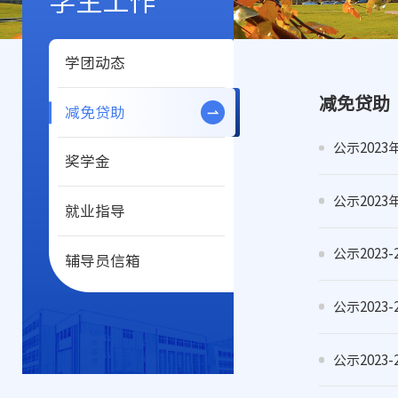
学生工作
学团动态
减免贷助
减免贷助
公示202
奖学金
公示202
就业指导
公示202
辅导员信箱
公示202
公示202