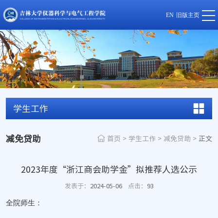
EN
旧版主页
学生工作
减免贷助
首页
>
学生工作
>
减免贷助
>
正文
2023年度“浙江商会助学金”拟推荐人选公示
发表于：
2024-05-06
点击：
93
全院师生：