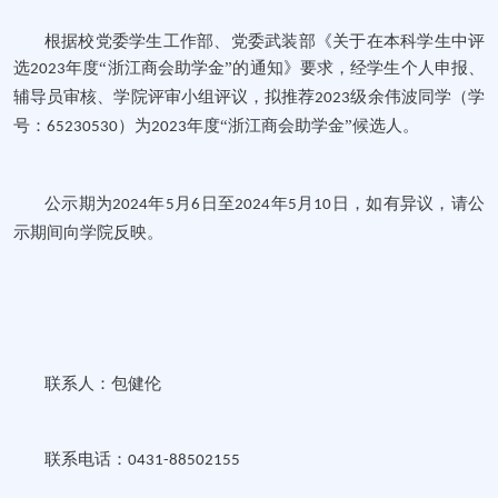
根据校党委学生工作部、党委武装部《关于在本科学生中评
选
年度“浙江商会助学金”的通知》要求，经学生个人申报、
2023
辅导员审核、学院评审小组评议，拟推荐
级
余伟波
同学
（
学
202
3
号：
）
为
年度“浙江商会助学金”候选人。
65230530
2023
公示期为
年
月
日至
年
月
日，如有异议，请公
20
24
5
6
2024
5
10
示期间向学院反映。
联系人：包健伦
联系电话：
0431-88502155