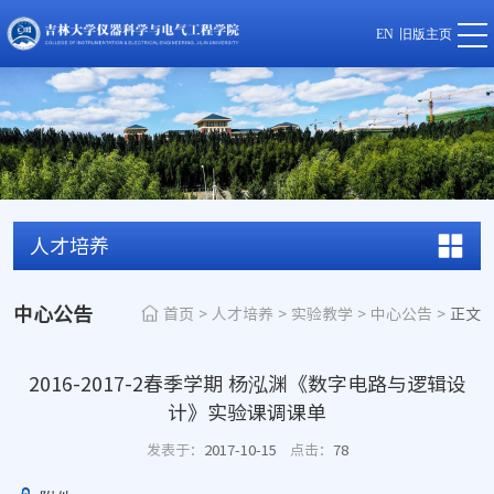
EN
旧版主页
人才培养
中心公告
首页
>
人才培养
>
实验教学
>
中心公告
>
正文
2016-2017-2春季学期 杨泓渊《数字电路与逻辑设
计》实验课调课单
发表于：
2017-10-15
点击：
78