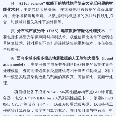
[4]
“AI for Science”
赋能下的地球物理复杂欠定反问题的智
能化求解
，主要包括大缺失率、连续缺失地震数据的高保真重
构、成像域稀疏炮重建、从数据域到模型域的强非线性映射拟
合、时频域弱相关条件下的外插等。
[5]
分布式声波光纤（
DAS
）地震数据智能化处理技术
，主
要包括多类型光学噪声同时抑制技术、极低信噪比条件下微弱信
号恢复技术、针对耦合不良引起连续缺失的重构技术，多任务集
合模型等。
[6]
面向多域多维多模态地震数据的人工智能大模型（
found
ation model
）
，主要开展面向多井多测区
DAS
数据的智能化集合
处理模型、叠前高维炮集多类型随机与相干噪声抑制模型、利用
单一模型实现复杂构造叠后剖面的高保真、高信噪比、宽频带处
理。
项目组配备了浪潮
NF5468M6
高性能异构节点
GPU
计算服
务器（包含
16
个
NVIDIA Tesla A
系列高性能显卡）、浪潮
NF528
0M6 CPU
计算节点（
4
个）、
DellT640
塔式服务器、
Dell
移动工
作站等计算设备，深度学习算力充足。并且项目组与中石油、中