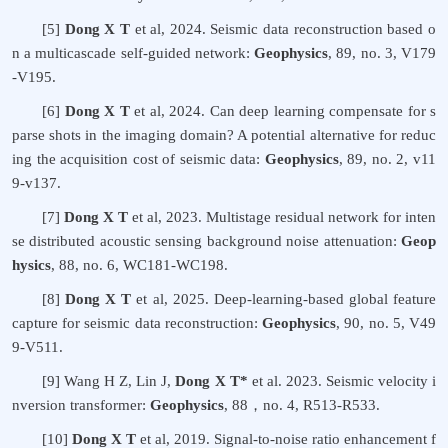
[5]
Dong X T
et al, 2024. Seismic data reconstruction based o
n a multicascade self-guided network:
Geophysics
, 89, no. 3,
V
179
-
V
195.
[6]
Dong X T
et al, 2024. Can deep learning compensate for s
parse shots in the imaging domain? A potential alternative for reduc
ing the acquisition cost of seismic data:
Geophysics
, 89, no. 2, v11
9-v137.
[7]
Dong X T
et al, 2023. Multistage residual network for inten
se distributed acoustic sensing background noise attenuation:
Geop
hysics
, 88, no. 6, WC181-WC198.
[8]
Dong X T
et al, 2025. Deep-learning-based global feature
capture for seismic data reconstruction:
Geophysics
, 90, no. 5, V49
9-V511.
[9]
Wang H Z, Lin J,
Dong X T*
et al. 2023. Seismic velocity i
nversion transformer:
Geophysics
, 88
，
no. 4, R513-R533.
[10]
Dong X T
et al, 2019. Signal-to-noise ratio enhancement f