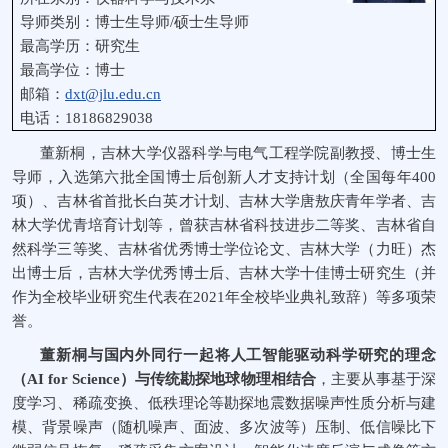
导师类别：博士生导师
/
硕士生导师
最高学历：研究生
最高学位：博士
邮箱：
dxt@jlu.edu.cn
电话：
18186829038
董新桐，吉林大学仪器科学与电气工程学院
副教授
、
博士生
导师，入选第六批全国博士后创新人才支持计划（全国每年
400
项）、吉林省首批长白英才计划、吉林大学唐敖庆青年学者、吉
林大学优青培育计划等，曾获吉林省科技进步二等奖、吉林省自
然科学三等奖、吉林省优秀博士学位论文、吉林大学（力旺）杰
出博士后，吉林大学优秀博士后、吉林大学十佳博士研究生（并
作为全校毕业研究生代表在
2021
年全校毕业典礼致辞）等多项荣
誉。
董新桐与国内外同行一起将人工智能驱动科学研究的理念
（
AI for Science
）与传统勘探地球物理相结合
，主要从事基于深
度学习、稀疏变换、低秩理论等勘探地震数据噪声性质分析与建
模、背景噪声（随机噪声、面波、多次波等）压制、低信噪比下