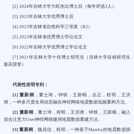
[2]
2024
年吉林大学力旺杰出博士后（每年评选
3
人）
[3]
2023
年吉林大学优秀博士后
[4]
2023
年吉林省自然科学三等奖（
R2
）
[5]
2023
年吉林省优秀博士学位论文
[6]
2022
年吉林大学优秀博士学位论文
[7]
2021
年吉林大学十佳博士研究生（吉林大学在校研究生
最高荣誉）
代表性发明专利：
[1]
董新桐
，董士琦，钟铁，王新旸，丛正，程明，王洪
洲，一种多尺度全局信息融合神经网络地震数据低频重构方法。
[2]
董新桐
，董士琦，程明，王洪洲，钟铁，王新旸，融入
混合注意力
Unet
神经网络隧洞地震数据重建方法。
[3]
董新桐
，魏昌信，程明，一种基于
Mamba
的地震数据插