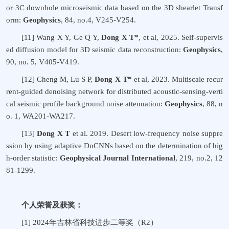
or 3C downhole microseismic data based on the 3D shearlet Transf
orm:
Geophysics
, 84, no.4, V245-V254.
[11]
Wang X Y, Ge Q Y,
Dong X T*
, et al, 2025. Self-supervis
ed diffusion model for 3D seismic data reconstruction:
Geophysics
,
90, no. 5, V405-V419.
[12]
Cheng M, Lu S P,
Dong X T*
et al, 2023. Multiscale recur
rent-guided denoising network for distributed acoustic-sensing-verti
cal seismic profile background noise attenuation:
Geophysics
, 88, n
o. 1, WA201-WA217.
[13]
Dong X T
et al. 2019. Desert low-frequency noise suppre
ssion by using adaptive DnCNNs based on the determination of hig
h-order statistic:
Geophysical Journal International
, 219, no.2, 12
81-1299.
个人荣誉及获奖：
[1]
2024
年吉林省科技进步二等奖（
R2
）