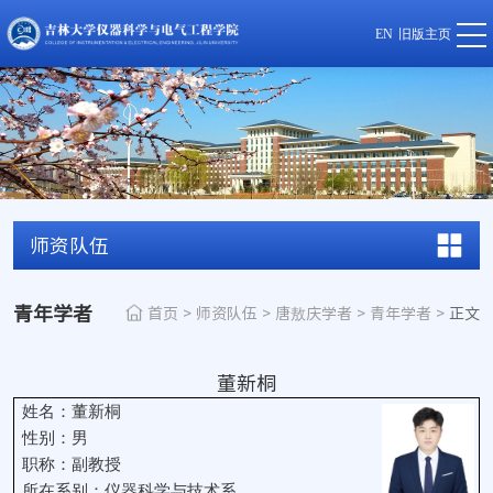
EN
旧版主页
师资队伍
青年学者
首页
>
师资队伍
>
唐敖庆学者
>
青年学者
>
正文
董新桐
姓名：董新桐
性别：男
职称：副教授
所在系别：仪器科学与技术系