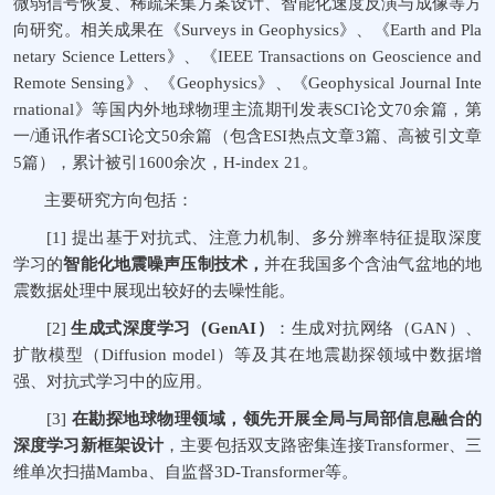
微弱信号恢复、稀疏采集方案设计、智能化速度反演与成像等方
向研究。相关成果在《
Surveys in Geophysics
》、
《
Earth and Pla
netary Science Letters
》、
《
IEEE Transactions on Geoscience and
Remote Sensing
》、《
Geophysics
》、《
Geophysical Journal Inte
rnational
》等国内外地球物理主流期刊发表
SCI
论文
70
余篇，第
一
/
通讯作者
SCI
论文
50
余篇（包含
ESI
热点文章
3
篇、高被引文章
5
篇），累计被引
1
6
00
余次，
H-index 21
。
主要研究方向包括：
[1]
提出基于对抗式、注意力机制、多分辨率特征提取深度
学习的
智能化地震噪声压制技术，
并在我国多个含油气盆地的地
震数据处理中展现出较好的去噪性能。
[2]
生成式深度学习（
GenAI
）
：生成对抗网络（
GAN
）、
扩散模型（
Diffusion model
）等及其在地震勘探领域中数据增
强、对抗式学习中的应用。
[3]
在勘探地球物理领域，领先开展全局与局部信息融合的
深度学习新框架设计
，主要包括双支路密集连接
Transformer
、三
维单次扫描
Mamba
、自监督
3D-Transformer
等。