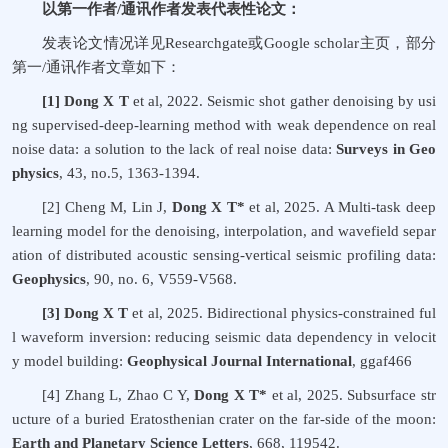
以第一作者
/
通讯作者发表代表性论文：
发表论文情况详见
Researchgate
或
Google scholar
主页，部分
第一
/
通讯作者
文章如下：
[1]
Dong X T
et al, 2022. Seismic shot gather denoising by usi
ng supervised-deep-learning method with weak dependence on real
noise data: a solution to the lack of real noise data:
Surveys in Geo
physics
, 43, no.5, 1363-1394
.
[2]
Cheng M, Lin J,
Dong X T*
et al, 2025. A Multi-task deep
learning model for the denoising, interpolation, and wavefield separ
ation of distributed acoustic sensing-vertical seismic profiling data:
Geophysics
, 90, no. 6, V559-V568.
[3]
Dong X T
et al, 2025. Bidirectional physics-constrained ful
l waveform inversion: reducing seismic data dependency in velocit
y model building:
Geophysical Journal International
, ggaf466
[4]
Zhang L, Zhao C Y,
Dong X T*
et al, 2025. Subsurface str
ucture of a buried Eratosthenian crater on the far-side of the moon:
Earth and Planetary Science Letters
, 668, 119542.