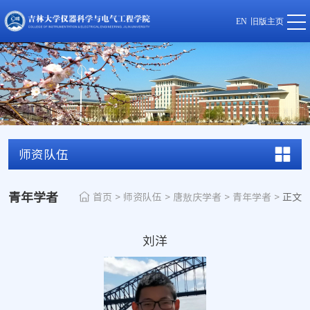
EN
旧版主页
师资队伍
青年学者
首页
>
师资队伍
>
唐敖庆学者
>
青年学者
>
正文
刘洋