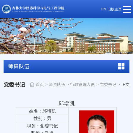
EN
旧版主页
师资队伍
党委书记
首页
>
师资队伍
>
行政管理人员
>
党委书记
>
正文
邱增凯
姓名：邱增凯
性别：男
职务：党委书记