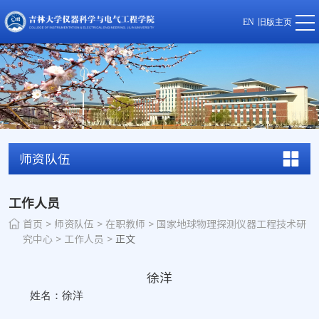
EN
旧版主页
师资队伍
工作人员
首页
>
师资队伍
>
在职教师
>
国家地球物理探测仪器工程技术研
究中心
>
工作人员
>
正文
徐洋
姓名：徐洋