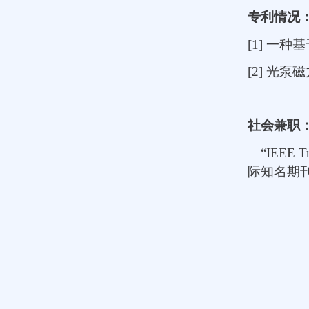
专利情况
[1]
一种基
[2]
光泵磁
社会兼职
“IEEE Tr
际知名期