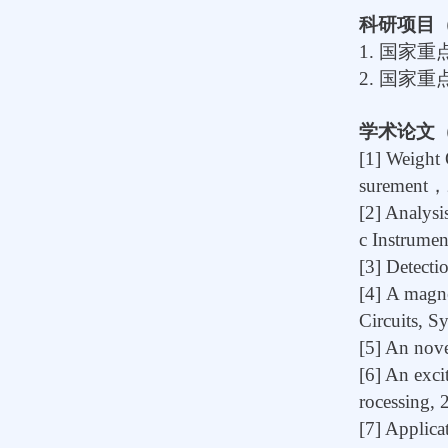
科研项目
1.
国家重
2.
国家重
学术论文
[1]
Weight 
surement
，
[2] Analysi
c Instrume
[3] Detect
[4] A magne
Circuits, S
[5] An nove
[6] An exci
rocessing, 
[7] Applic