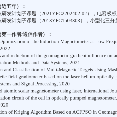
（近五年）：
点研发计划子课题（
2021YFC2202402-02
），电容极板
点研发计划子课题（
2018YFC1503803
），小型化三分
（第一作者
/
通信作者）：
Optimization of the Induction Magnetometer at Low Freq
2022
s and reduction of the geomagnetic gradient influence on 
ntation Methods and Data Systems, 2021
ion and Classification of Multi-Magnetic Targets Using 
tic field gradiometer based on the laser helium optically 
ystems and Signal Processing, 2020
l atomic scalar magnetometer using laser, International Jo
tation circuit of the cell in optically pumped magnetometer,
2020
ation of Kriging Algorithm Based on ACFPSO in Geomagnet