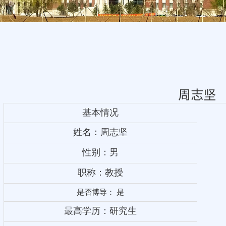
周志坚
基本情况
姓名：周志坚
性别：男
职称：教授
是否博导： 是
最高学历：研究生