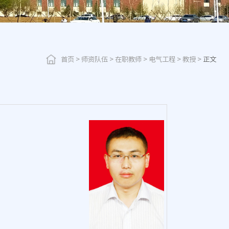
首页
>
师资队伍
>
在职教师
>
电气工程
>
教授
>
正文