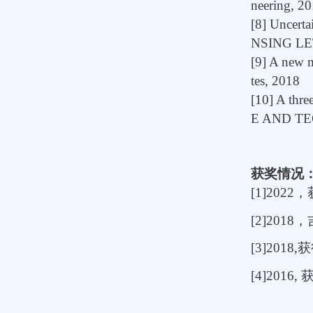
neering, 2
[8] Uncer
NSING LE
[9] A new m
tes, 2018
[10] A thr
E AND TE
获奖情况
[1]2022
，
[2]2018
，
[3]2018,
获
[4]2016,