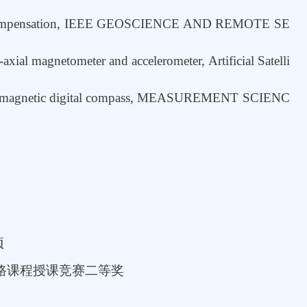
etic Compensation, IEEE GEOSCIENCE AND REMOTE SE
axial magnetometer and accelerometer, Artificial Satelli
in a 3D magnetic digital compass, MEASUREMENT SCIENC
项
路课程授课竞赛二等奖