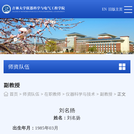
EN
旧版主页
师资队伍
副教授
首页
>
师资队伍
>
在职教师
>
仪器科学与技术
>
副教授
>
正文
刘名扬
姓名：
刘名扬
出生年月：
1985
年
03
月