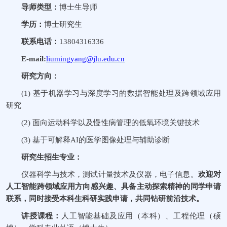
导师类型：
博士生导师
学历：
博士研究生
联系电话：
13804316336
E-mail:
liumingyang@jlu.edu.cn
研究方向：
(1)
基于机器学习与深度学习的
数据智能处理及
跨领域应用
研究
(2)
面向运动科学以及慢性病
管理
的低氧环境关键技术
(3)
基于
可解释
AI
的
医学图像处理与
辅助诊断
研究生招生专业：
仪器科学与技术，测试计量技术及仪器，电子信息。
欢迎对
人工智能
跨领域应用方向感兴趣、具备主动探索精神的同学申请
联系
，
同时
接受
本科生科研实践
申请
，共同
钻研
前沿技术
。
讲授课程：
人工智能基础及应用
（本科）、
工程伦理
（硕