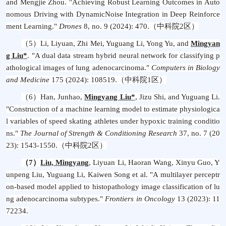
and Mengjie Zhou. "Achieving Robust Learning Outcomes in Auto
nomous Driving with DynamicNoise Integration in Deep Reinforce
ment Learning."
Drones
8, no. 9 (2024): 470.
（中科院
2
区）
（5）
Li, Liyuan, Zhi Mei, Yuguang Li, Yong Yu, and
Mingyan
g Liu
*
. "A dual data stream hybrid neural network for classifying p
athological images of lung adenocarcinoma."
Computers in Biology
and Medicine
175 (2024): 108519.
（中科院
1
区）
（6）
Han, Junhao,
Mingyang Liu
*
, Jizu Shi, and Yuguang Li.
"Construction of a machine learning model to estimate physiologica
l variables of speed skating athletes under hypoxic training conditio
ns."
The Journal of Strength & Conditioning Research
37, no. 7 (20
23): 1543-1550.
（中科院
2
区）
（7）
Liu, Mingyang
, Liyuan Li, Haoran Wang, Xinyu Guo, Y
unpeng Liu, Yuguang Li, Kaiwen Song et al. "A multilayer perceptr
on-based model applied to histopathology image classification of lu
ng adenocarcinoma subtypes."
Frontiers in Oncology
13 (2023): 11
72234.