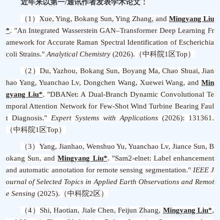
近年来以第一
/
通讯作者发表学术论文：
（1）
Xue, Ying, Bokang Sun, Ying Zhang, and
Mingyang Liu
*
. "An Integrated Wasserstein GAN–Transformer Deep Learning Fr
amework for Accurate Raman Spectral Identification of Escherichia
coli Strains."
Analytical Chemistry
(2026).
（
中科院
1
区
Top
）
（2）
Du, Yazhou, Bokang Sun, Boyang Ma, Chao Shuai, Jian
hao Yang, Yuanchao Lv, Dongchen Wang, Xuewei Wang, and
Min
gyang Liu
*
. "DBANet: A Dual-Branch Dynamic Convolutional Te
mporal Attention Network for Few-Shot Wind Turbine Bearing Faul
t Diagnosis."
Expert Systems with Applications
(2026): 131361.
（
中科院
1
区
Top
）
（3）
Yang, Jianhao, Wenshuo Yu, Yuanchao Lv, Jiance Sun, B
okang Sun, and
Mingyang Liu
*
. "Sam2-elnet: Label enhancement
and automatic annotation for remote sensing segmentation."
IEEE J
ournal of Selected Topics in Applied Earth Observations and Remot
e Sensing
(2025).
（
中科院
2
区
）
（4）
Shi, Haotian, Jiale Chen, Feijun Zhang,
Mingyang Liu
*
,