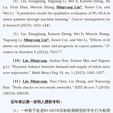
（8）
Liu, Xiangliang, Yuguang Li, Wei Ji, Kaiwen Zheng, Jin
Lu, Yixin Zhao, Wenxin Zhang,
Mingyang Liu
*
, Jiuwei Cui, and
Wei Li. "A predictive model for qualitative evaluation of PG-SGA in
tumor patients through machine learning."
Cancer management an
d research
(2023): 1431-1441.
（9）
Liu, Xiangliang, Kaiwen Zheng, Wei Ji, Wenxin Zhang,
Yuguang Li,
Mingyang Liu
*
,
Jiuwei Cui, and Wei Li. "Effects of di
abetes on inflammatory status and prognosis in cancer patients."
Fr
ontiers in Nutrition
9 (2022): 792577.
（10）
Liu, Mingyang
, Junhao Han, Yushan Mei, and Yuguan
g Li. "Dynamic balance between demand-and-supply of urban taxis
over trajectories."
Math Biosci Eng
19, no. 1 (2022): 1041-1057.
（11）
Liu, Mingyang
, Xiao Chen, Liu Zhang, and Xiaosong
Han. "Node attacks on two-mode networks."
IEEE Access
7 (2019):
108316-108330.
近年来以第一发明人授权专利：
（1）
一种基于改进
RT-DETR
目标检测模型的学生行为检测