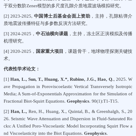
于双分数阶
Zener
模型的多尺度孔隙介质地震波场模拟研究。
[2]
2023-2025,
中国博士后基金会面上资助
，主持，
孔隙粘弹介
质地震波传播特征与多参数反演方法研究。
[3]
202
4
-202
5
，
中石油横向课题
，主持，冻土区正演模拟及传播
机理研究。
[4]
202
0
-20
25
，
国家重大项目
，
课题骨干
，
地球物理探测关键技
术
。
代表性
学术
论文：
[1]
Han, L., Sun, T., Huang, X.*, Rubino, J.G., Hao, Q.
, 202
5
. W
ave Propagation in Poroviscoelastic Vertical Transversely Isotropic
Media; A Sum-of-Exponentials Approximation for the Simulation of
Fractional Biot-Squirt Equations.
Geophysics
. 90(1):T1-T15.
[2]
Han, L.,
Ren, H., Huang, X., Quintal, B., & Greenhalgh, S.
,
20
26. Seismic Wave Attenuation and Dispersion in Fluid-Saturated Ro
cks: A Unified Poro-Viscoelastic Model Incorporating Squirt Flow a
nd Viscoelasticity into the Biot Equations.
Geophysics
.