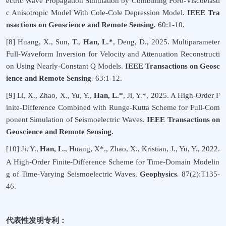
ectric Wave Propagation Simulation by Combining Poro-Viscoelasti
c Anisotropic Model With Cole-Cole Depression Model.
IEEE Tra
nsactions on Geoscience and Remote Sensing
.
60:1-10.
[8]
Huang, X., Sun, T.,
Han, L.*
, Deng, D.
, 2025.
Multiparameter
Full-Waveform Inversion for Velocity and Attenuation Reconstructi
on Using Nearly-Constant Q Models.
IEEE Transactions on Geosc
ience and Remote Sensing
.
63:1-12.
[9]
Li, X., Zhao, X., Yu, Y.,
Han, L.*
, Ji, Y.*, 2025. A High-Order F
inite-Difference Combined with Runge-Kutta Scheme for Full-Com
ponent Simulation of Seismoelectric Waves.
IEEE Transactions on
Geoscience and Remote Sensing.
[10]
Ji, Y.
Han, L.
, Huang, X*., Zhao, X., Kristian, J., Yu, Y.
, 2022.
,
A High-Order Finite-Difference Scheme for Time-Domain Modelin
g of Time-Varying Seismoelectric Waves.
Geophysics
.
87(2):T135-
46.
代表性发明专利：