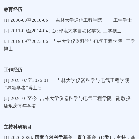
教育经历
[1] 20
06
-0
9
至
20
10
-0
6
吉林大学通信工程学院
工学学士
[2] 20
11
-0
9
至
20
14
-0
4
北京邮电大学自动化学院
工学
硕士
[3] 20
19
-0
9
至
20
23
-0
6
吉林大学仪器科学与电气工程学院
工学
博士
工作经历
[1] 202
3
-07
至
202
6
-0
1
吉林大学仪器科学与电气工程学院
“
鼎新学者
”
博士后
[
2
] 202
6
-0
1
至今
吉林大学仪器科学与电气工程学院
副教授、
唐敖庆青年学者
主持科研项目：
[1]
2026-2028,
国家自然科学基金
---
青年基金（
C
类）
,
主持，基