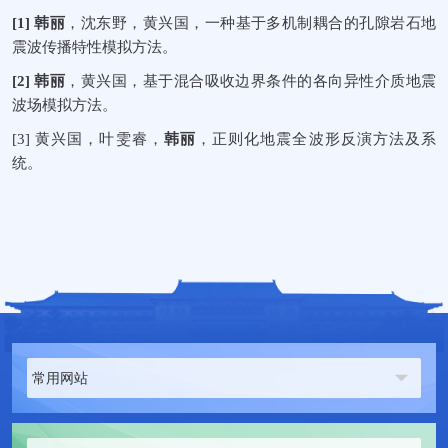
[1]
韩丽
，
沈东野
，
黄兴国
，一种基于多机制耦合的孔隙岩石地
震波传播特性模拟方法。
[2]
韩丽
，
黄兴国
，基于混合吸收边界条件的各向异性介质地震
波场模拟方法。
[3]
黄兴国
，
叶雯睿
，
韩丽
，正则化地震全波形反演方法及系
统。
常用网站