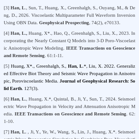
[3]
Han, L
., Sun, T., Huang, X., Greenhalgh, S., Ouyang, M., & De
ng, D.
, 202
6
. Viscoelastic Multiparameter Full Waveform Inversion
Using OBN Data.
Geophysical Prospecting
, 74(2), e70133.
[4]
Han, L.,
Huang, X*., Hao, Q., Greenhalgh, S., Liu, X., 2023. In
corporating the Nearly Constant Q Models into 3-D Poro-Viscoelast
ic Anisotropic Wave Modeling.
IEEE Transactions on Geoscience
and Remote S
ensing
. 61:1-11.
[5]
Huang, X*., Greenhalgh, S.,
Han, L
.*, Liu, X. 2022. Generaliz
ed Effective Biot Theory and Seismic Wave Propagation in Anisotro
pic, Poroviscoelastic Media.
Journal of Geophysical Research: So
lid Earth
. 127(3).
[6]
Han, L.
, Huang, X.*, Quintal, B., Ji, Y., Sun, T.
, 2024. Seismoel
ectric Wave Propagation in Velocity and Attenuation Anisotropic M
edia.
IEEE Transactions on Geoscience and Remote S
ensing
. 62:
1-10.
[7]
Han, L.
, Ji, Y., Ye, W., Wang, S., Lin, J., Huang, X.*
.
Seismoel