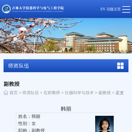
EN
旧版主页
师资队伍
副教授
首页
>
师资队伍
>
在职教师
>
仪器科学与技术
>
副教授
>
正文
韩丽
姓名：
韩丽
性别：
女
职称：副教授