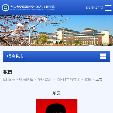
EN
旧版主页
师资队伍
教授
首页
>
师资队伍
>
在职教师
>
仪器科学与技术
>
教授
>
正文
龙云