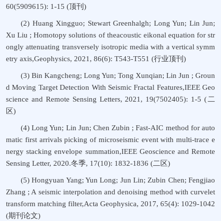
60(5909615): 1-15 (顶刊)
(2) Huang Xingguo; Stewart Greenhalgh; Long Yun; Lin Jun;
Xu Liu ; Homotopy solutions of theacoustic eikonal equation for str
ongly attenuating transversely isotropic media with a vertical symm
etry axis,Geophysics, 2021, 86(6): T543-T551 (行业顶刊)
(3) Bin Kangcheng; Long Yun; Tong Xunqian; Lin Jun ; Groun
d Moving Target Detection With Seismic Fractal Features,IEEE Geo
science and Remote Sensing Letters, 2021, 19(7502405): 1-5 (二
区)
(4) Long Yun; Lin Jun; Chen Zubin ; Fast-AIC method for auto
matic first arrivals picking of microseismic event with multi-trace e
nergy stacking envelope summation,IEEE Geoscience and Remote
Sensing Letter, 2020.冬季, 17(10): 1832-1836 (二区)
(5) Hongyuan Yang; Yun Long; Jun Lin; Zubin Chen; Fengjiao
Zhang ; A seismic interpolation and denoising method with curvelet
transform matching filter,Acta Geophysica, 2017, 65(4): 1029-1042
(期刊论文)