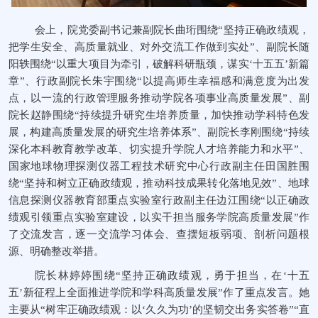
会上，院党委副书记兼副院长曲珩围绕“
坚持正确政绩观，
把学生安全、高质量就业、对外交流工作做到实处”、副院长随
阳轶
围绕“
以重大项目为牵引，破解科研瓶颈，谋实‘
十五五’新篇
章
”、行政副院长朱宇
围绕“
以提高师生幸福感和满意度为出发
点，以一流的行政管理服务推动学院各项事业高质量发展”、副
院长赵静
围绕“持续提升
研究生培养质量，加快推动学科特色发
展，构建高质量发展的研究生培养体系”、副院长李刚
围绕“持续
深化本科教育教学改革、切实提升学院人才培养能力和水平”、
国家地球物理探测仪器工程技术研究中心行政副主任
田国
胜围
绕“坚持和树立正确政绩观，
推动科技成果转化落地见效”、地球
信息探测仪器教育部重点实验室行政副主任边江
围绕“以正确政
绩观引领重点
实验室建设，以实干担当服务学院高质量发展”作
了交流发言，逐一交流学习体会、查摆短板弱项、剖析问题根
源、明确整改举措。
院长林婷婷围绕“坚持正确政绩观，勇于担当，在‘十五
五’新征程上全面推进学院和学科高质量发展”作了重点发言。她
主要从“
树牢正确政绩观：以‘久久为功’的坚韧交出务实答卷”“直