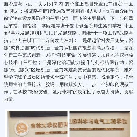
面矛盾与卡点：以‘刀刃向内’
的态度正视自身差距”“锚定‘十五
五’规划：将战略举措转化为攻坚冲刺的强大动力”等方面介绍当
前学院建设发展取得的主要成绩、面临的主要挑战、下一步的重
点举措。她指出，
学院领导班子要带领全院师生
紧扣学校“十五
五”事业发展规划和“1111”发展战略，围绕“十一项工程”战略举
措，全力在以下三个方向发力冲刺：一是昂起学科发展龙头，紧
抓“教育强国”时代机遇，全力承接国家抢占制高点专项；二是深
化新工科范式创新，紧抓“科技革命”发展机遇，加速地学仪器核
心技术自主可控；三是深化治理能力提升与扎根结网行动，紧
抓“东北振兴”区域机遇，全力构建高效安全的现代化学院。她希
望学院班子成员团结带领全院师生，集中智慧、找准定位，把全
院师生的力量拧成一股绳，用踏踏实实、一步一个脚印的硬核工
作，在学校“攻坚突破、发力冲刺”的决定性阶段奋力拼搏、贡献
力量。