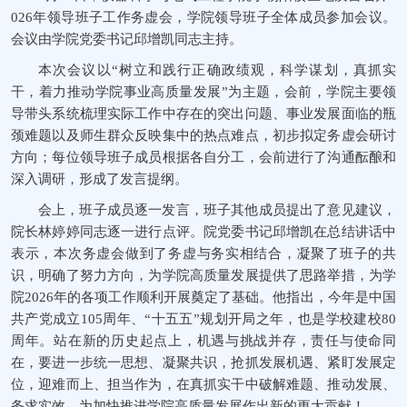
026年领导班子工作务虚会，学院领导班子全体成员参加会议。
会议由学院党委书记邱增凯同志主持。
本次会议以“树立和践行正确政绩观，科学谋划，真抓实
干，着力推动学院事业高质量发展”为主题，会前，学院主要领
导带头系统梳理实际工作中存在的突出问题、事业发展面临的瓶
颈难题以及师生群众反映集中的热点难点，初步拟定务虚会研讨
方向；每位领导班子成员根据各自分工，会前进行了沟通酝酿和
深入调研，形成了发言提纲。
会上，班子成员逐一发言，班子其他成员提出了意见建议，
院长林婷婷同志逐一进行点评。院党委书记邱增凯在总结讲话中
表示，本次务虚会做到了务虚与务实相结合，凝聚了班子的共
识，明确了努力方向，为学院高质量发展提供了思路举措，为学
院2026年的各项工作顺利开展奠定了基础。他指出，今年是中国
共产党成立105周年、“十五五”规划开局之年，也是学校建校80
周年。站在新的历史起点上，机遇与挑战并存，责任与使命同
在，要进一步统一思想、凝聚共识，抢抓发展机遇、紧盯发展定
位，迎难而上、担当作为，在真抓实干中破解难题、推动发展、
务求实效，为加快推进学院高质量发展作出新的更大贡献！