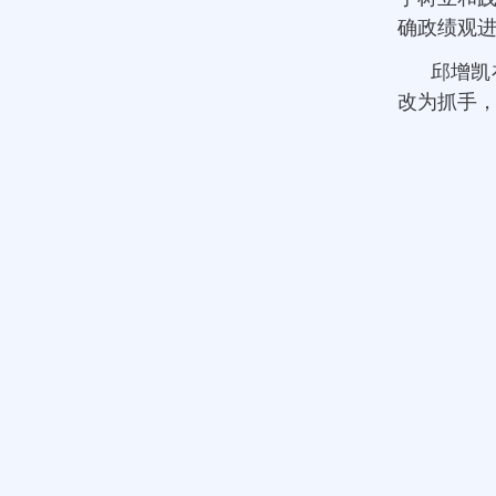
确政绩观
邱增凯
改为抓手