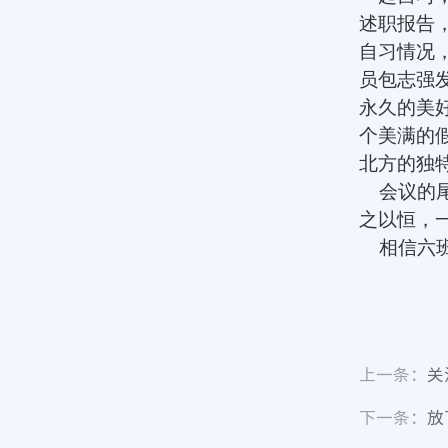
述职报告
自习情况
员包志强
永久的美
个美满的
北方的独
会议的
之以恒，
相信六
上一条：
关
下一条：
放