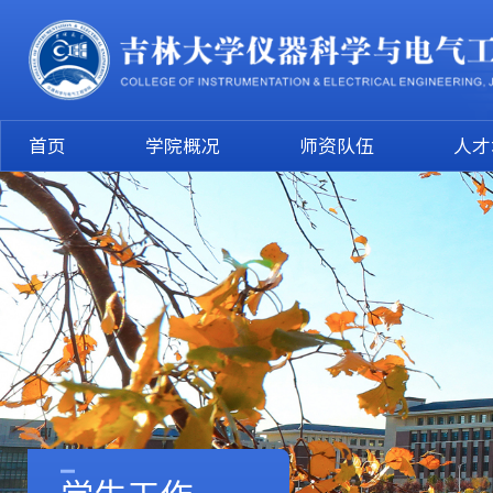
首页
学院概况
师资队伍
人才