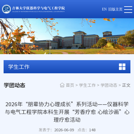
EN
旧版主页
学生工作
学团动态
首页
>
学生工作
>
学团动态
>
正文
2026年“朋辈协力心理成长”系列活动——仪器科学
与电气工程学院本科生开展“芳香疗愈 心绘沙画”心
理疗愈活动
发表于：
2026-06-09
点击：
148