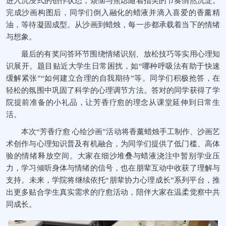
进入沉浸式的创作状态，烦恼与焦虑随着指尖的节奏悄然沉淀。
完成沙画构图后，同学们倒入融化的蜡液并滴入喜爱的香薰精
油，等待凝固成型。从沙画到蜡烛，每一步都承载着当下的情绪
与想象。
最后的有奖问答环节围绕情绪识别、放松技巧等实用心理知
识展开。题目贴近大学生日常困扰，如“哪种呼吸法有助于快速
缓解紧张”“如何建立合理的自我期待”等。同学们积极抢答，在
轻松的氛围中巩固了科学的心理调节方法。答对的同学获得了学
院提前准备的小礼品，让芳香疗愈的理念从课堂延伸到日常生
活。
本次“芳香疗愈 心绘沙画”活动将香薰蜡烛手工制作、沙画艺
术创作与心理知识普及有机融合，为同学们提供了低门槛、高体
验的情绪释放空间。大家在细沙堆叠与蜡液浇注中暂别学业压
力，学习倾听身体与情绪的信号，也在朋辈互动中收获了理解与
支持。未来，学院将继续依托“朋辈协力心理成长”系列平台，推
出更多贴合学生真实需求的疗愈活动，陪伴大家在温柔觉察中共
同成长。