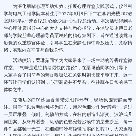
为深化朋辈心理互助实效，拓展心理疗愈实践形式，仪器科
学与电气工程学院本科生于2027年6月8日下午在李四光楼207教
室顺利举办“芳香疗愈 心绘沙画”心理疗愈活动。本次活动得到学
生心理健康指导中心的大力支持与悉心指导，在辅导员史博日老
师与学院朋辈心理辅导员栗琳茹的精心策划下，旨在通过嗅觉与
触觉的双重感官体验，引导学生在安静创作中释放压力、觉察情
绪，实现内在平复与自我关怀。
活动伊始，栗琳茹同学为大家带来了一场生动的芳香疗愈微
课堂。“气味是通往情绪最快的路径”，在栗琳茹同学的引导下，
大家学会了用简单的芳香嗅吸法在紧张时刻快速平静下来。这一
环节让同学们认识到，心理调适并不复杂，往往藏在日常的感官
体验之中。
在随后的DIY沙画香薰蜡烛创作环节，现场氛围安静而专
注。同学们以透明蜡烛杯为画布，用彩色细沙作为“颜料”，通过
一层层堆叠、倾斜、勾勒的方式，在杯内创造出渐变、波浪或几
何图案。从杯外看去，流动的色彩宛若沙漠中的层叠沙丘，每一
件作品都独一无二。在细细铺沙与轻轻拍实的过程中，大家逐渐