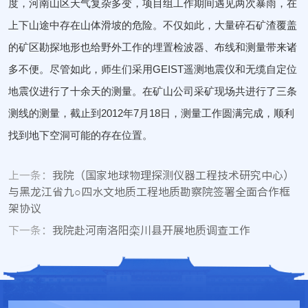
度
，河南山区天气复杂多变，项目组工作期间遇见两次暴雨，在
上下山途中存在山体滑坡的危险。不仅如此，大量碎石矿渣覆盖
的矿区勘探地形也给野外工作的埋置检波器、布线和测量带来诸
多不便。尽管如此，师生们采用
GEIST
遥测地震仪和无缆自定位
地震仪进行了十余天的测量。在矿山公司采矿现场共进行了三条
测线的测量，截止到
2012
年
7
月
18
日
，测量工作圆满完成，顺利
找到地下空洞可能的存在位置。
上一条：
我院（国家地球物理探测仪器工程技术研究中心）
与黑龙江省九○四水文地质工程地质勘察院签署全面合作框
架协议
下一条：
我院赴河南洛阳栾川县开展地质调查工作