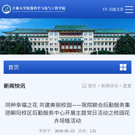
EN
旧版主页
首页
新闻快讯
首页
>
新闻快讯
>
正文
同种幸福之花 共建美丽校园——我院联合后勤服务集
团朝阳校区后勤服务中心开展主题党日活动之校园花
卉培植活动
发表于：
2026-05-22
点击：
121