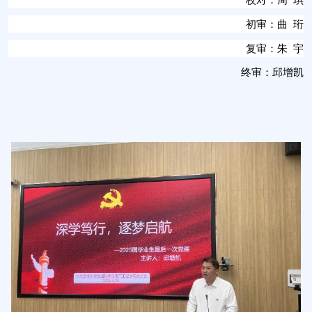
校对：周
琪
初审：曲
珩
复审：朱
宇
终审：
邱增凯