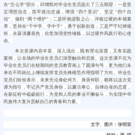
在“怎么学”部分，邱增凯对毕业生党员提出了三点期望：一是坚
定理想信念，筑牢政治忠诚，增强 “四个意识”、坚定 “四个自
信”、做到 “两个维护”；二是怀抱进取之心，淬炼过硬的本领素
养，坚持在“干中学、学中干”，勇于创新创造；三是严守纪律规
矩，永葆清廉底色，自觉加强党性锤炼，以过硬作风践行初心使
命。
本次党课内容丰富、深入浅出，既有理论深度，又有实践
案例，让在场的毕业生党员们深受触动和启发。这次党课不仅为
毕业生党员们在校期间的党员教育画上了圆满句号，更为他们未
来在不同岗位上继续发挥党员先锋模范作用指明了方向。毕业生
党员们纷纷表示，未来无论身处何方、身居何职，都将以这次党
课为指引，牢记共产党员身份，以廉洁奉公、自律自省的态度，
在新征程中砥砺前行，为党和人民的事业不懈奋斗，为实现中华
民族伟大复兴贡献自己的青春和力量。
文字
、图片
：张明宣