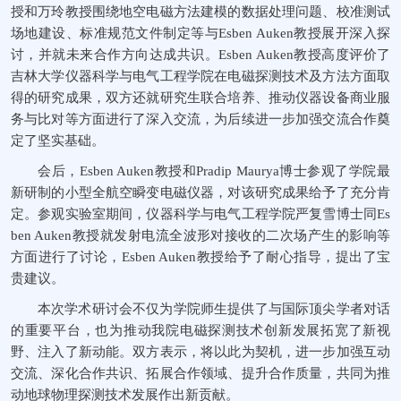
授和万玲教授围绕地空电磁方法建模的数据处理问题、校准测试
场地建设、标准规范文件制定等与Esben Auken教授展开深入探
讨，并就未来合作方向达成共识。Esben Auken教授高度评价了
吉林大学仪器科学与电气工程学院在电磁探测技术及方法方面取
得的研究成果，双方还就研究生联合培养、推动仪器设备商业服
务与比对等方面进行了深入交流，为后续进一步加强交流合作奠
定了坚实基础。
会后，Esben Auken教授和Pradip Maurya博士参观了学院最
新研制的小型全航空瞬变电磁仪器，对该研究成果给予了充分肯
定。参观实验室期间，仪器科学与电气工程学院严复雪博士同Es
ben Auken教授就发射电流全波形对接收的二次场产生的影响等
方面进行了讨论，Esben Auken教授给予了耐心指导，提出了宝
贵建议。
本次学术研讨会不仅为学院师生提供了与国际顶尖学者对话
的重要平台，也为推动我院电磁探测技术创新发展拓宽了新视
野、注入了新动能。双方表示，将以此为契机，进一步加强互动
交流、深化合作共识、拓展合作领域、提升合作质量，共同为推
动地球物理探测技术发展作出新贡献。