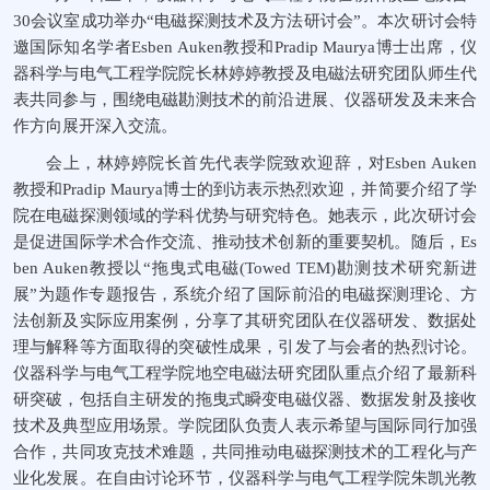
30会议室成功举办“电磁探测技术及方法研讨会”。本次研讨会特
邀国际知名学者Esben Auken教授和Pradip Maurya博士出席，仪
器科学与电气工程学院院长林婷婷教授及电磁法研究团队师生代
表共同参与，围绕电磁勘测技术的前沿进展、仪器研发及未来合
作方向展开深入交流。
会上，林婷婷院长首先代表学院致欢迎辞，对Esben Auken
教授和Pradip Maurya博士的到访表示热烈欢迎，并简要介绍了学
院在电磁探测领域的学科优势与研究特色。她表示，此次研讨会
是促进国际学术合作交流、推动技术创新的重要契机。随后，Es
ben Auken教授以“拖曳式电磁(Towed TEM)勘测技术研究新进
展”为题作专题报告，系统介绍了国际前沿的电磁探测理论、方
法创新及实际应用案例，分享了其研究团队在仪器研发、数据处
理与解释等方面取得的突破性成果，引发了与会者的热烈讨论。
仪器科学与电气工程学院地空电磁法研究团队重点介绍了最新科
研突破，包括自主研发的拖曳式瞬变电磁仪器、数据发射及接收
技术及典型应用场景。学院团队负责人表示希望与国际同行加强
合作，共同攻克技术难题，共同推动电磁探测技术的工程化与产
业化发展。在自由讨论环节，仪器科学与电气工程学院朱凯光教