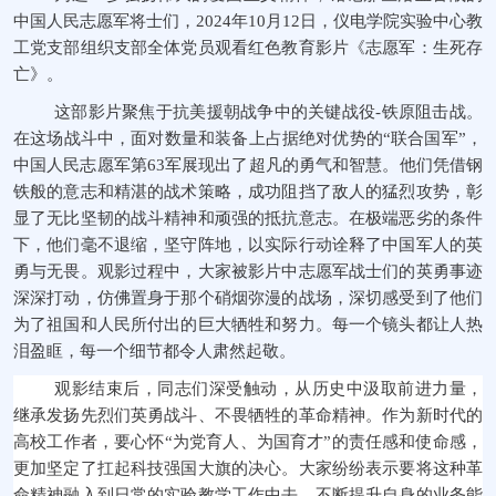
中国人民志愿军将士们，
2024年10月12日，仪电学院实验中心教
工党支部组织支部全体党员观看红色教育影片《志愿军：生死存
亡》。
这部影片聚焦于抗美援朝战争中的关键战役
-铁原阻击战。
在这场战斗中，面对数量和装备上占据绝对优势的“联合国军”，
中国人民志愿军第63军展现出了超凡的勇气和智慧。他们凭借钢
铁般的意志和精湛的战术策略，成功阻挡了敌人的猛烈攻势，彰
显了无比坚韧的战斗精神和顽强的抵抗意志
。
在极端恶劣的条件
下，他们毫不退缩，坚守阵地，以实际行动诠释了中国军人的英
勇与无畏。观影过程中，大家被影片中志愿军战士们的英勇事迹
深深打动，仿佛置身于那个硝烟弥漫的战场，深切感受到了他们
为了祖国和人民所付出的巨大牺牲和努力。每一个镜头都让人热
泪盈眶，每一个细节都令人肃然起敬
。
观影结束后，同志们深受触动，从历史中汲取前进力量，
继承发扬先烈们英勇战斗、不畏牺牲的革命精神。作为新时代的
高校工作者，要心怀
“为党育人、为国育才”的责任感和使命感，
更加坚定了扛起科技强国大旗的决心。
大家
纷纷表示要将这种革
命精神融入到日常的实验教学工作中去，不断提升自身的业务能