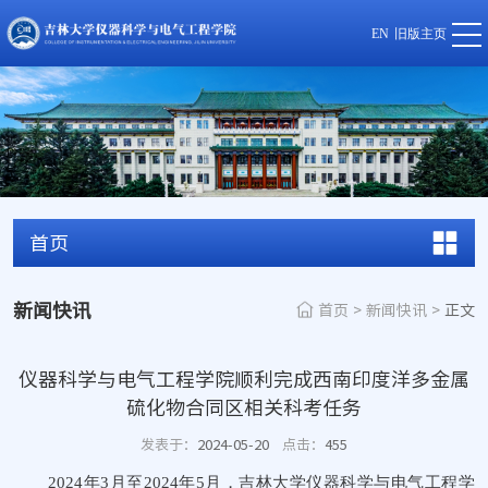
EN
旧版主页
首页
新闻快讯
首页
>
新闻快讯
>
正文
仪器科学与电气工程学院顺利完成西南印度洋多金属
硫化物合同区相关科考任务
发表于：
2024-05-20
点击：
455
2024
年
3
月至
2024
年
5
月，吉林大学仪器科学与电气工程学