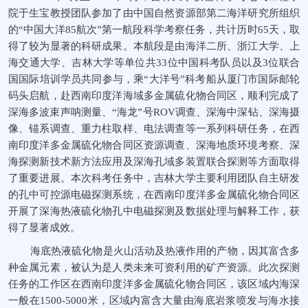
院于生宝教授团队参加了由中国自然资源部第二海洋研究所组织
的“中国大洋
85
航次”第一航段科学考察任务，共计历时
65
天，取
得了
较为
显著的科研成果。本航段是由海洋二所、浙江大学、上
海交通大学、吉林大学等单位共
33
位中国科考队员以及
3
位联合
国国际培训学员共同参与，乘“大洋号”科考船从厦门市国际邮轮
码头启航，赴西南印度洋海域多金属硫化物合同区，顺利完成了
深海多波束声呐测量、“海龙”号
ROV
调查、深海中深钻、深海摄
像、锚系调查、重力柱取样、电法调查等一系列科研任务
，
在西
南印度洋多金属硫化物合同区资源调查、深海地质环境考察、深
海探测新技术新方法应用及
深海
孔域多装置联合探测等方面取得
了重要进展。本次科考任务中，吉林大学主要利用团队自主研发
的孔中可控源电磁探测系统，在西南印度洋多金属硫化物合同区
开展了深海热液硫化物孔中电磁探测及数据处理与解释工作，获
得了显著成效。
海底热液硫化物是火山活动及热液作用的产物，因其富含多
种金属元素，被认为是人类未来可资利用的矿产资源。此次探测
任务的工作区在西南印度洋
多金属硫化物合同区
，该区域内海深
一般在
1500-5000
米，区域内富含大量由海底岩浆喷发与海水接